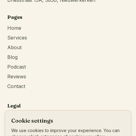
Driesstraat 15A, 3850, Nieuwerkerken
empty.
Continue
browsing
Pages
Home
Services
About
Blog
Podcast
Reviews
Contact
Legal
Privacy Policy
Cookie settings
Terms of Service
We use cookies to improve your experience. You can