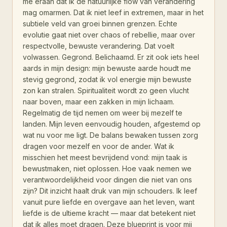
me eraan dat ik de natuurlijke flow van verandering
mag omarmen. Dat ik niet leef in extremen, maar in het
subtiele veld van groei binnen grenzen. Echte
evolutie gaat niet over chaos of rebellie, maar over
respectvolle, bewuste verandering. Dat voelt
volwassen. Gegrond. Belichaamd. Er zit ook iets heel
aards in mijn design: mijn bewuste aarde houdt me
stevig gegrond, zodat ik vol energie mijn bewuste
zon kan stralen. Spiritualiteit wordt zo geen vlucht
naar boven, maar een zakken in mijn lichaam.
Regelmatig de tijd nemen om weer bij mezelf te
landen. Mijn leven eenvoudig houden, afgestemd op
wat nu voor me ligt. De balans bewaken tussen zorg
dragen voor mezelf en voor de ander. Wat ik
misschien het meest bevrijdend vond: mijn taak is
bewustmaken, niet oplossen. Hoe vaak nemen we
verantwoordelijkheid voor dingen die niet van ons
zijn? Dit inzicht haalt druk van mijn schouders. Ik leef
vanuit pure liefde en overgave aan het leven, want
liefde is de ultieme kracht — maar dat betekent niet
dat ik alles moet dragen. Deze blueprint is voor mij