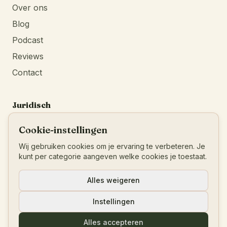
Over ons
Blog
Podcast
Reviews
Contact
Juridisch
Privacybeleid
Cookie-instellingen
Algemene voorwaarden
Wij gebruiken cookies om je ervaring te verbeteren. Je
Impressum
kunt per categorie aangeven welke cookies je toestaat.
BTW
:
BE0777546456
Alles weigeren
Instellingen
© 2026 Living Your Blueprint
Alles accepteren
Powered by
Identity First Media