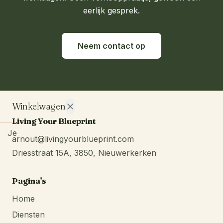
eerlijk gesprek.
Neem contact op
Winkelwagen
Living Your Blueprint
Je
arnout@livingyourblueprint.com
nkelwagen
Driesstraat 15A, 3850, Nieuwerkerken
is leeg.
Verder
kijken
Pagina's
Home
Diensten